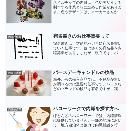
ネイルチップの内職は、色やデザインを
制作する作業と箱に詰める作業がありま
す。色やデザインは、メーカーさんから
の指示書などが添付されていますので、
その通りに作業を進めていきます。最初
は、のり付けで失敗する事もあると思い
ますが、根気よく続けてい...
宛名書きのお仕事需要って
内職手作業
宛名書きは、封筒やハガキに宛名を書い
ていく仕事です。昔は多くの宛名書き内
職募集がありましたが、現在では、パソ
コンで入力してしまえばプリンターで作
成できるようになったことで、あまり募
集がありません。
バースデーキャンドルの検品
内職手作業
海外からの輸入商品では、不良品が無い
か調べるのは重要な仕事です。バックな
どのブランドの検品は有名ですが、我々
の身の回りの様々な商品の検品作業を行
っています。
ハローワークで内職を探す方へ
内職手作業
ほとんどのハローワークでは、内職情報
は提供していません。一部の地域におい
て、地方自治体と協力で内職相談を行っ
ているハローワークはありますが多くは